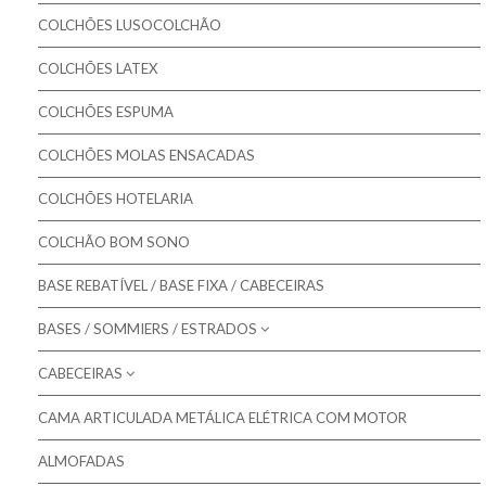
Pikolin - Colchões Criança e Bebé
Colchões Gama MASTER
COLCHÕES LUSOCOLCHÃO
Colmed - Colchões Medicinais
Colchões Gama ORTOPÉDICO
COLCHÕES LATEX
Lusocolchão - Colchões
Colchões Gama SOFT
COLCHÕES ESPUMA
Colmol - Colchões
COLCHÕES MOLAS ENSACADAS
Bestbed - Colchões
Bom Repouso - Colchões
COLCHÕES HOTELARIA
Mindol - Colchões
COLCHÃO BOM SONO
Artiflex - Colchões
BASE REBATÍVEL / BASE FIXA / CABECEIRAS
Colchões para Bebé
BASES / SOMMIERS / ESTRADOS
Colchões Low Cost
CABECEIRAS
Molaflex - Bases Forradas
Colchões de Núcleo Visco
Molaflex - Lâminas
CAMA ARTICULADA METÁLICA ELÉTRICA COM MOTOR
Molaflex - Cabeceiras para camas
Molaflex - Rebatíveis
ALMOFADAS
Mindol - Cabeceiras para camas