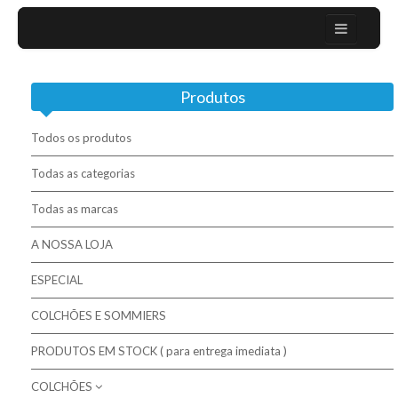
Home
Produtos
Sobre nós
Campanhas
Todos os produtos
Mobiliário Moderno
Todas as categorias
Todas as marcas
Contactos
A NOSSA LOJA
Colchões / Matelas / Mattesses
ESPECIAL
Bases / Sommiers
COLCHÕES E SOMMIERS
Cabeceiras
PRODUTOS EM STOCK ( para entrega imediata )
Complementos para descanso
COLCHÕES
Molaflex