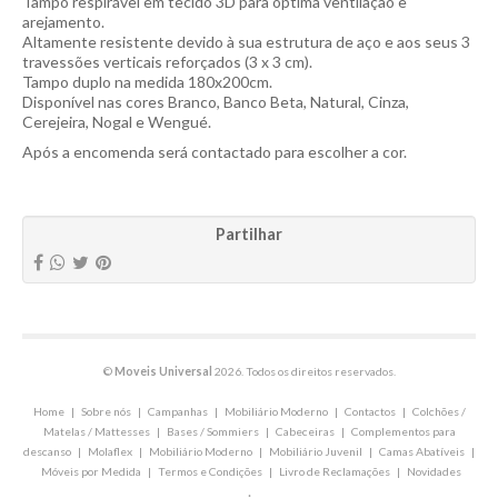
Tampo respirável em tecido 3D para óptima ventilação e
arejamento.
Altamente resistente devido à sua estrutura de aço e aos seus 3
travessões verticais reforçados (3 x 3 cm).
Tampo duplo na medida 180x200cm.
Disponível nas cores Branco, Banco Beta, Natural, Cinza,
Cerejeira, Nogal e Wengué.
Após a encomenda será contactado para escolher a cor.
Partilhar
©
Moveis Universal
2026. Todos os direitos reservados.
Home
|
Sobre nós
|
Campanhas
|
Mobiliário Moderno
|
Contactos
|
Colchões /
Matelas / Mattesses
|
Bases / Sommiers
|
Cabeceiras
|
Complementos para
descanso
|
Molaflex
|
Mobiliário Moderno
|
Mobiliário Juvenil
|
Camas Abatíveis
|
Móveis por Medida
|
Termos e Condições
|
Livro de Reclamações
|
Novidades
.