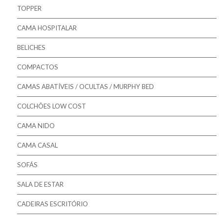
Pikolin - Estrados
TOPPER
Pikolin - Bases
CAMA HOSPITALAR
Bestbed - Sommiers
BELICHES
Mindol - Estrados
COMPACTOS
Mindol - Bases
CAMAS ABATÍVEIS / OCULTAS / MURPHY BED
COLCHÕES LOW COST
CAMA NIDO
CAMA CASAL
SOFÁS
SALA DE ESTAR
CADEIRAS ESCRITÓRIO