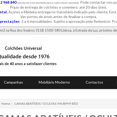
12 968 840
. Pode contactar-nos 
((custo de uma chamada para a rede móvel nacional)
Prazo de entrega de colchões e sommiers: até 20 dias úteis.
tal.
Açores e Madeira entrega no transitário indicado pelo cliente. Fora
Ver portes de envio antes de finalizar a compra.
prestações
: 2 a 6 mensalidades. Sujeito a aprovação pela Redunicre. Pr
0 m2 na Rua dos Soeiros 311B 1500-580 Lisboa, à Estrada da Luz, próximo de
Campanhas
Mobiliário Moderno
Contactos
Home
›
CAMAS ABATÍVEIS / OCULTAS / MURPHY BED