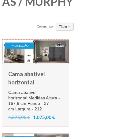
TAS / MURPHY
Título
Ordenar por
PROMOÇÃO
Cama abatível
horizontal
Cama abatível
horizontal Medidas Altura -
167,6 cm Fundo - 37
cm Largura - 212
1.375,00 €
1.075,00 €