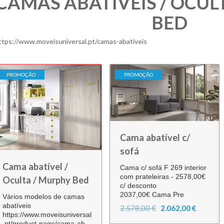
CAMAS ABATÍVEIS / OCUL
BED
ttps://www.moveisuniversal.pt/camas-abativeis
PROMOÇÃO
PROMOÇÃO
Cama abatível c/
sofá
Cama abatível /
Cama c/ sofá F 269 interior
com prateleiras - 2578,00€
Oculta / Murphy Bed
c/ desconto
2037,00€ Cama Pre
Vários modelos de camas
abatíveis
2.578,00 €
2.062,00 €
https://www.moveisuniversal
.pt/product-page/cama-ab