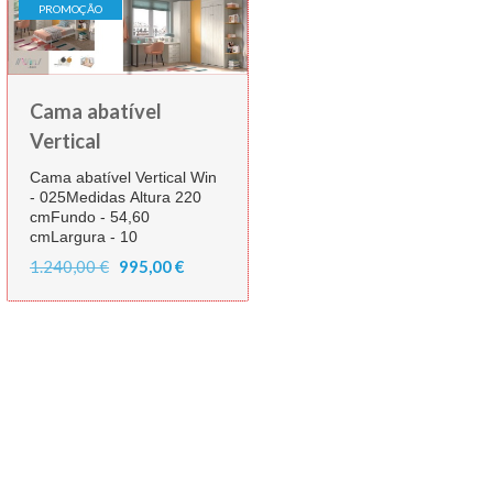
PROMOÇÃO
Cama abatível
Vertical
Cama abatível Vertical Win
- 025Medidas Altura 220
cmFundo - 54,60
cmLargura - 10
1.240,00 €
995,00 €