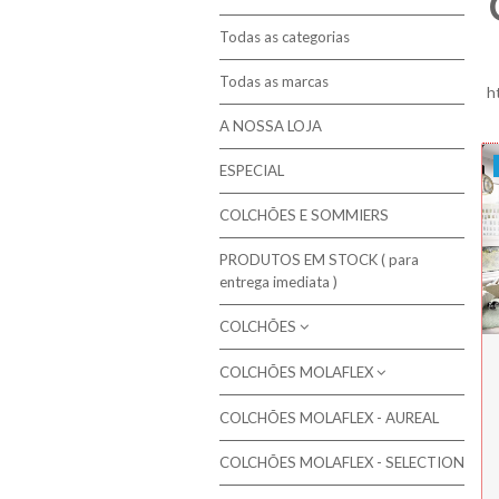
Todas as categorias
Todas as marcas
h
A NOSSA LOJA
ESPECIAL
COLCHÕES E SOMMIERS
PRODUTOS EM STOCK ( para
entrega imediata )
COLCHÕES
COLCHÕES MOLAFLEX
Molaflex - Mola Multielástic®
Campanha de 10% em colchões
Colchões de molas ensacadas
COLCHÕES MOLAFLEX - AUREAL
Colchões Molaflex
seleccionados
Colchões de Molas Bicónicas / Bonnel
COLCHÕES MOLAFLEX - SELECTION
Colchões Molaflex Fresh Cool
Colchões de Molas Contínuas