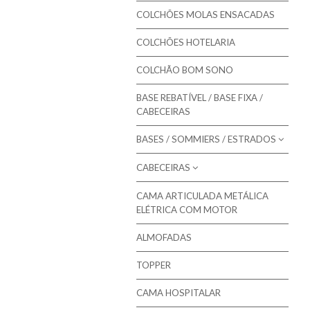
Colmol - Colchões
COLCHÕES MOLAS ENSACADAS
Bestbed - Colchões
COLCHÕES HOTELARIA
Bom Repouso - Colchões
COLCHÃO BOM SONO
Mindol - Colchões
BASE REBATÍVEL / BASE FIXA /
Artiflex - Colchões
CABECEIRAS
Colchões para Bebé
BASES / SOMMIERS / ESTRADOS
Colchões Low Cost
CABECEIRAS
Molaflex - Bases Forradas
Colchões de Núcleo Visco
Molaflex - Lâminas
CAMA ARTICULADA METÁLICA
Molaflex - Cabeceiras para camas
ELÉTRICA COM MOTOR
Molaflex - Rebatíveis
Mindol - Cabeceiras para camas
ALMOFADAS
Pikolin - Estrados
TOPPER
Pikolin - Bases
Bestbed - Sommiers
CAMA HOSPITALAR