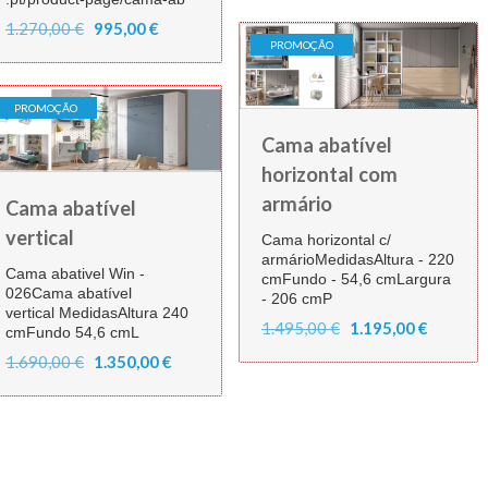
1.270,00 €
995,00 €
PROMOÇÃO
PROMOÇÃO
Cama abatível
horizontal com
armário
Cama abatível
vertical
Cama horizontal c/
armárioMedidasAltura - 220
Cama abativel Win -
cmFundo - 54,6 cmLargura
026Cama abatível
- 206 cmP
vertical MedidasAltura 240
1.495,00 €
1.195,00 €
cmFundo 54,6 cmL
1.690,00 €
1.350,00 €