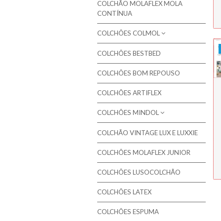
Colchões Molaflex Sensation
COLCHÃO MOLAFLEX MOLA
CONTÍNUA
Campanha de 20% em colchões
Colchões Molaflex Comfort
seleccionados
COLCHÕES COLMOL
Campanha de 15% em colchões
seleccionados
COLCHÕES BESTBED
Colchões Colmol
Molaflex - Edição especial saúde
COLCHÕES BOM REPOUSO
Almofadas Colmol
Molaflex - Mola Ensacada
COLCHÕES ARTIFLEX
Molaflex - Bodhi Collection
COLCHÕES MINDOL
Molaflex - Airvex®
COLCHÃO VINTAGE LUX E LUXXIE
Colchões Gama MAXISAC
Molaflex - Espuma
COLCHÕES MOLAFLEX JUNIOR
COLCHÕES GAMA NATURE
Pikolin - Colchões
Colchões Gama MASTER
COLCHÕES LUSOCOLCHÃO
Pikolin - Colchões Criança e Bebé
Colchões Gama ORTOPÉDICO
Colmed - Colchões Medicinais
COLCHÕES LATEX
Colchões Gama SOFT
Lusocolchão - Colchões
COLCHÕES ESPUMA