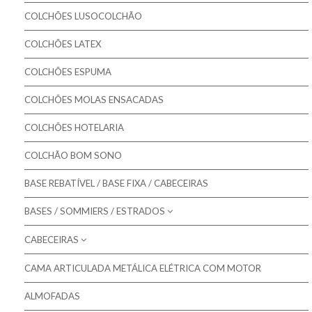
Pikolin - Colchões Criança e Bebé
Colchões Gama MASTER
COLCHÕES LUSOCOLCHÃO
Colmed - Colchões Medicinais
Colchões Gama ORTOPÉDICO
COLCHÕES LATEX
Lusocolchão - Colchões
Colchões Gama SOFT
COLCHÕES ESPUMA
Colmol - Colchões
COLCHÕES MOLAS ENSACADAS
Bestbed - Colchões
Bom Repouso - Colchões
COLCHÕES HOTELARIA
Mindol - Colchões
COLCHÃO BOM SONO
Artiflex - Colchões
BASE REBATÍVEL / BASE FIXA / CABECEIRAS
Colchões para Bebé
BASES / SOMMIERS / ESTRADOS
Colchões Low Cost
CABECEIRAS
Molaflex - Bases Forradas
Colchões de Núcleo Visco
Molaflex - Lâminas
CAMA ARTICULADA METÁLICA ELÉTRICA COM MOTOR
Molaflex - Cabeceiras para camas
Molaflex - Rebatíveis
ALMOFADAS
Mindol - Cabeceiras para camas