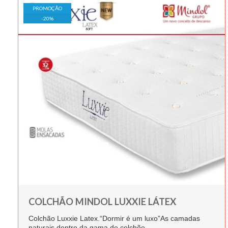
PROMOÇÃO
-
20
%
COLCHÃO MINDOL LUXXIE LÁTEX
Colchão Luxxie Latex.“Dormir é um luxo”As camadas
naturais dentro da gama de colchõe