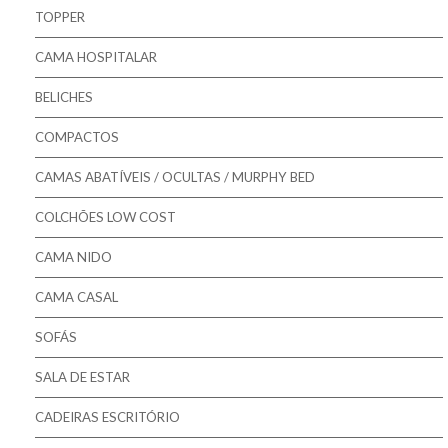
Pikolin - Estrados
TOPPER
Pikolin - Bases
CAMA HOSPITALAR
Bestbed - Sommiers
BELICHES
Mindol - Estrados
COMPACTOS
Mindol - Bases
CAMAS ABATÍVEIS / OCULTAS / MURPHY BED
COLCHÕES LOW COST
CAMA NIDO
CAMA CASAL
SOFÁS
SALA DE ESTAR
CADEIRAS ESCRITÓRIO