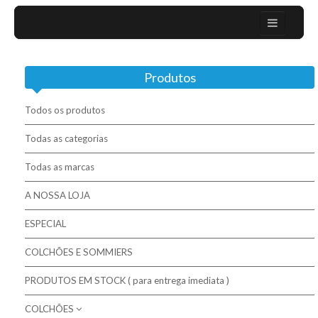
Home
Produtos
Sobre nós
Campanhas
Todos os produtos
Mobiliário Moderno
Todas as categorias
Todas as marcas
Contactos
A NOSSA LOJA
Colchões / Matelas / Mattesses
ESPECIAL
Bases / Sommiers
COLCHÕES E SOMMIERS
Cabeceiras
PRODUTOS EM STOCK ( para entrega imediata )
Complementos para descanso
COLCHÕES
Molaflex