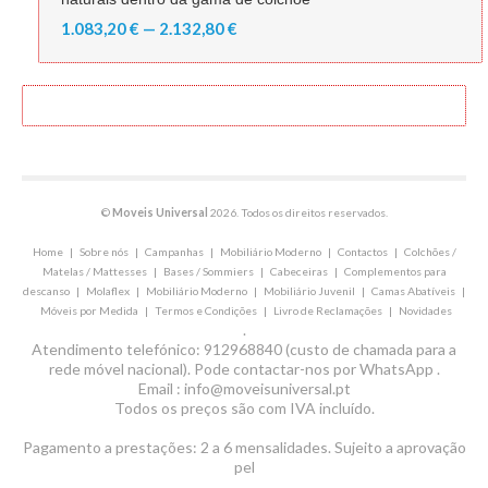
1.083,20 € — 2.132,80 €
©
Moveis Universal
2026. Todos os direitos reservados.
Home
|
Sobre nós
|
Campanhas
|
Mobiliário Moderno
|
Contactos
|
Colchões /
Matelas / Mattesses
|
Bases / Sommiers
|
Cabeceiras
|
Complementos para
descanso
|
Molaflex
|
Mobiliário Moderno
|
Mobiliário Juvenil
|
Camas Abatíveis
|
Móveis por Medida
|
Termos e Condições
|
Livro de Reclamações
|
Novidades
.
Atendimento telefónico: 912968840 (custo de chamada para a
rede móvel nacional). Pode contactar-nos por WhatsApp .
Email : info@moveisuniversal.pt
Todos os preços são com IVA incluído.
Pagamento a prestações: 2 a 6 mensalidades. Sujeito a aprovação
pel