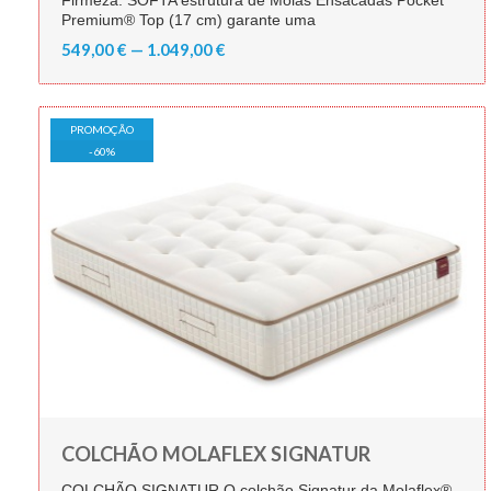
Firmeza: SOFTA estrutura de Molas Ensacadas Pocket
Premium® Top (17 cm) garante uma
549,00 € — 1.049,00 €
PROMOÇÃO
-
60
%
COLCHÃO MOLAFLEX SIGNATUR
COLCHÃO SIGNATUR O colchão Signatur da Molaflex®