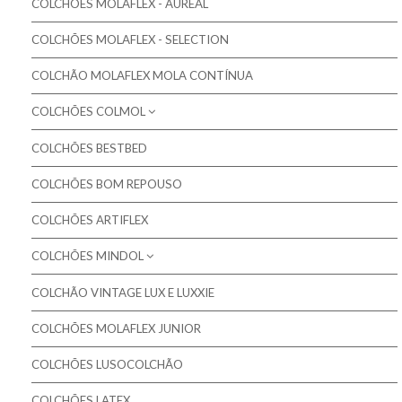
COLCHÕES MOLAFLEX - AUREAL
Colchões Molaflex
COLCHÕES MOLAFLEX - SELECTION
Colchões Molaflex Fresh Cool
Colchões Molaflex Sensation
COLCHÃO MOLAFLEX MOLA CONTÍNUA
Colchões Molaflex Comfort
COLCHÕES COLMOL
COLCHÕES BESTBED
Colchões Colmol
COLCHÕES BOM REPOUSO
Almofadas Colmol
COLCHÕES ARTIFLEX
COLCHÕES MINDOL
COLCHÃO VINTAGE LUX E LUXXIE
Colchões Gama MAXISAC
COLCHÕES MOLAFLEX JUNIOR
COLCHÕES GAMA NATURE
Colchões Gama MASTER
COLCHÕES LUSOCOLCHÃO
Colchões Gama ORTOPÉDICO
COLCHÕES LATEX