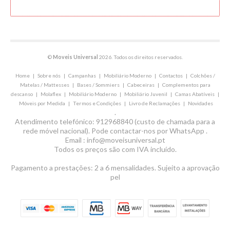
©
Moveis Universal
2026. Todos os direitos reservados.
Home
|
Sobre nós
|
Campanhas
|
Mobiliário Moderno
|
Contactos
|
Colchões /
Matelas / Mattesses
|
Bases / Sommiers
|
Cabeceiras
|
Complementos para
descanso
|
Molaflex
|
Mobiliário Moderno
|
Mobiliário Juvenil
|
Camas Abatíveis
|
Móveis por Medida
|
Termos e Condições
|
Livro de Reclamações
|
Novidades
.
Atendimento telefónico: 912968840 (custo de chamada para a
rede móvel nacional). Pode contactar-nos por WhatsApp .
Email : info@moveisuniversal.pt
Todos os preços são com IVA incluído.
Pagamento a prestações: 2 a 6 mensalidades. Sujeito a aprovação
pel