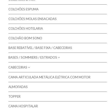
Colchões Gama SOFT
COLCHÕES ESPUMA
COLCHÕES MOLAS ENSACADAS
COLCHÕES HOTELARIA
COLCHÃO BOM SONO
BASE REBATÍVEL / BASE FIXA / CABECEIRAS
BASES / SOMMIERS / ESTRADOS
CABECEIRAS
Molaflex - Bases Forradas
Molaflex - Lâminas
CAMA ARTICULADA METÁLICA ELÉTRICA COM MOTOR
Molaflex - Cabeceiras para camas
Molaflex - Rebatíveis
ALMOFADAS
Mindol - Cabeceiras para camas
Pikolin - Estrados
TOPPER
Pikolin - Bases
CAMA HOSPITALAR