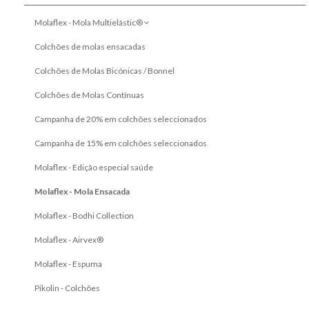
Molaflex - Mola Multielástic®
Mobiliário Moderno
Campanha de 10% em colchões seleccionados
Colchões de molas ensacadas
Mobiliário Juvenil
Colchões de Molas Bicónicas / Bonnel
Camas Abatíveis
Colchões de Molas Contínuas
Móveis por Medida
Campanha de 20% em colchões seleccionados
Termos e Condições
Campanha de 15% em colchões seleccionados
Molaflex - Edição especial saúde
Livro de Reclamações
Molaflex - Mola Ensacada
Novidades
Molaflex - Bodhi Collection
Molaflex - Airvex®
Pesquisar
Molaflex - Espuma
Pikolin - Colchões