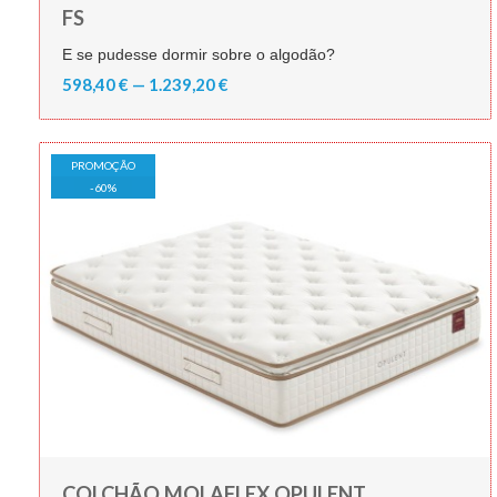
FS
E se pudesse dormir sobre o algodão?
598,40 € — 1.239,20 €
PROMOÇÃO
-
60
%
COLCHÃO MOLAFLEX OPULENT