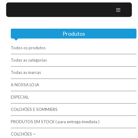
Home
Produtos
Sobre nós
Campanhas
Todos os produtos
Mobiliário Moderno
Todas as categorias
Todas as marcas
Contactos
A NOSSA LOJA
Colchões / Matelas / Mattesses
ESPECIAL
Bases / Sommiers
COLCHÕES E SOMMIERS
Cabeceiras
PRODUTOS EM STOCK ( para entrega imediata )
Complementos para descanso
COLCHÕES
Molaflex