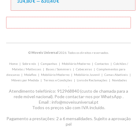
324,80 € — 630,40 €
©
Moveis Universal
2026. Todos os direitos reservados.
Home
|
Sobre nós
|
Campanhas
|
Mobiliário Moderno
|
Contactos
|
Colchões /
Matelas / Mattesses
|
Bases / Sommiers
|
Cabeceiras
|
Complementos para
descanso
|
Molaflex
|
Mobiliário Moderno
|
Mobiliário Juvenil
|
Camas Abatíveis
|
Móveis por Medida
|
Termos e Condições
|
Livro de Reclamações
|
Novidades
.
Atendimento telefónico: 912968840 (custo de chamada para a
rede móvel nacional). Pode contactar-nos por WhatsApp .
Email : info@moveisuniversal.pt
Todos os preços são com IVA incluído.
Pagamento a prestações: 2 a 6 mensalidades. Sujeito a aprovação
pel