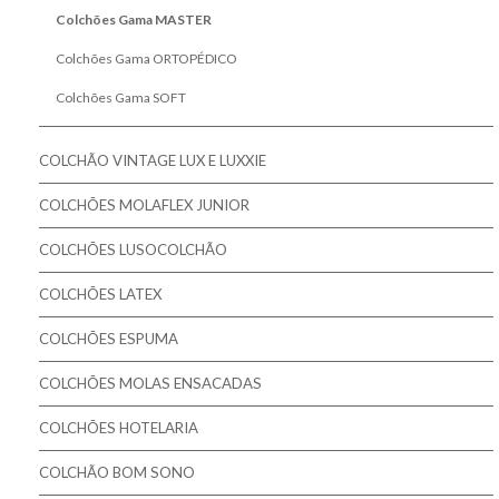
Pikolin - Colchões Criança e Bebé
Colchões Gama MASTER
Colmed - Colchões Medicinais
Colchões Gama ORTOPÉDICO
Lusocolchão - Colchões
Colchões Gama SOFT
Colmol - Colchões
COLCHÃO VINTAGE LUX E LUXXIE
Bestbed - Colchões
Bom Repouso - Colchões
COLCHÕES MOLAFLEX JUNIOR
Mindol - Colchões
COLCHÕES LUSOCOLCHÃO
Artiflex - Colchões
COLCHÕES LATEX
Colchões para Bebé
COLCHÕES ESPUMA
Colchões Low Cost
COLCHÕES MOLAS ENSACADAS
Colchões de Núcleo Visco
COLCHÕES HOTELARIA
COLCHÃO BOM SONO