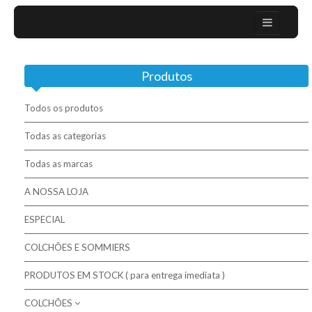
Home
Produtos
Sobre nós
Campanhas
Todos os produtos
Mobiliário Moderno
Todas as categorias
Todas as marcas
Contactos
A NOSSA LOJA
Colchões / Matelas / Mattesses
ESPECIAL
Bases / Sommiers
COLCHÕES E SOMMIERS
Cabeceiras
PRODUTOS EM STOCK ( para entrega imediata )
Complementos para descanso
COLCHÕES
Molaflex