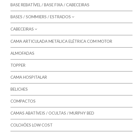
BASE REBATÍVEL / BASE FIXA / CABECEIRAS
BASES / SOMMIERS / ESTRADOS
CABECEIRAS
Molaflex - Bases Forradas
Molaflex - Lâminas
CAMA ARTICULADA METÁLICA ELÉTRICA COM MOTOR
Molaflex - Cabeceiras para camas
Molaflex - Rebatíveis
ALMOFADAS
Mindol - Cabeceiras para camas
Pikolin - Estrados
TOPPER
Pikolin - Bases
CAMA HOSPITALAR
Bestbed - Sommiers
BELICHES
Mindol - Estrados
COMPACTOS
Mindol - Bases
CAMAS ABATÍVEIS / OCULTAS / MURPHY BED
COLCHÕES LOW COST