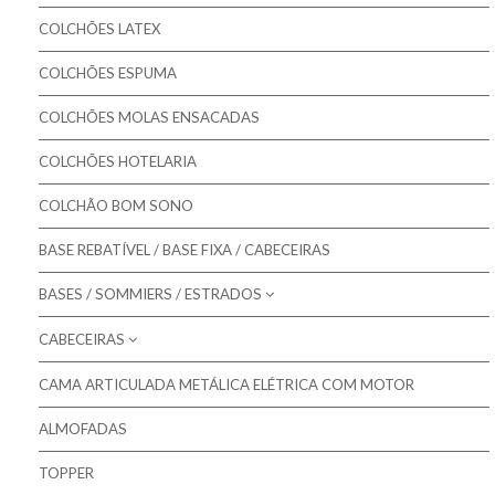
Colchões Gama ORTOPÉDICO
COLCHÕES LATEX
Colchões Gama SOFT
COLCHÕES ESPUMA
COLCHÕES MOLAS ENSACADAS
COLCHÕES HOTELARIA
COLCHÃO BOM SONO
BASE REBATÍVEL / BASE FIXA / CABECEIRAS
BASES / SOMMIERS / ESTRADOS
CABECEIRAS
Molaflex - Bases Forradas
Molaflex - Lâminas
CAMA ARTICULADA METÁLICA ELÉTRICA COM MOTOR
Molaflex - Cabeceiras para camas
Molaflex - Rebatíveis
ALMOFADAS
Mindol - Cabeceiras para camas
Pikolin - Estrados
TOPPER