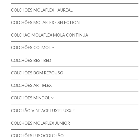
COLCHÕES MOLAFLEX - AUREAL
Colchões Molaflex
COLCHÕES MOLAFLEX - SELECTION
Colchões Molaflex Fresh Cool
Colchões Molaflex Sensation
COLCHÃO MOLAFLEX MOLA CONTÍNUA
Colchões Molaflex Comfort
COLCHÕES COLMOL
COLCHÕES BESTBED
Colchões Colmol
COLCHÕES BOM REPOUSO
Almofadas Colmol
COLCHÕES ARTIFLEX
COLCHÕES MINDOL
COLCHÃO VINTAGE LUX E LUXXIE
Colchões Gama MAXISAC
COLCHÕES MOLAFLEX JUNIOR
COLCHÕES GAMA NATURE
Colchões Gama MASTER
COLCHÕES LUSOCOLCHÃO