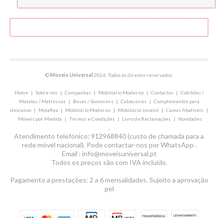
©
Moveis Universal
2026. Todos os direitos reservados.
Home
|
Sobre nós
|
Campanhas
|
Mobiliário Moderno
|
Contactos
|
Colchões /
Matelas / Mattesses
|
Bases / Sommiers
|
Cabeceiras
|
Complementos para
descanso
|
Molaflex
|
Mobiliário Moderno
|
Mobiliário Juvenil
|
Camas Abatíveis
|
Móveis por Medida
|
Termos e Condições
|
Livro de Reclamações
|
Novidades
.
Atendimento telefónico: 912968840 (custo de chamada para a
rede móvel nacional). Pode contactar-nos por WhatsApp .
Email : info@moveisuniversal.pt
Todos os preços são com IVA incluído.
Pagamento a prestações: 2 a 6 mensalidades. Sujeito a aprovação
pel