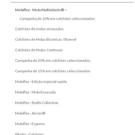
Molaflex - Mola Multielástic®
Mobiliário Moderno
Campanha de 10% em colchões seleccionados
Mobiliário Juvenil
Colchões de molas ensacadas
Camas Abatíveis
Colchões de Molas Bicónicas / Bonnel
Móveis por Medida
Colchões de Molas Contínuas
Campanha de 20% em colchões seleccionados
Termos e Condições
Campanha de 15% em colchões seleccionados
Livro de Reclamações
Molaflex - Edição especial saúde
Novidades
Molaflex - Mola Ensacada
Molaflex - Bodhi Collection
Pesquisar
Molaflex - Airvex®
Molaflex - Espuma
Pikolin - Colchões