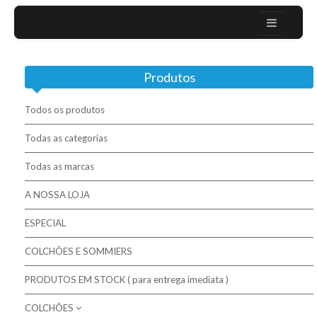
Home
Produtos
Sobre nós
Campanhas
Todos os produtos
Mobiliário Moderno
Todas as categorias
Todas as marcas
Contactos
A NOSSA LOJA
Colchões / Matelas / Mattesses
ESPECIAL
Bases / Sommiers
COLCHÕES E SOMMIERS
Cabeceiras
PRODUTOS EM STOCK ( para entrega imediata )
Complementos para descanso
COLCHÕES
Molaflex