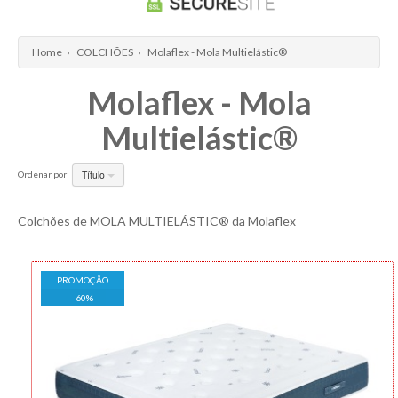
Home
›
COLCHÕES
›
Molaflex - Mola Multielástic®
Molaflex - Mola
Multielástic®
Título
Ordenar por
Colchões de MOLA MULTIELÁSTIC® da Molaflex
PROMOÇÃO
-
60
%