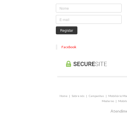
Registar
Facebook
Home
|
Sobre nós
|
Campanhas
|
Mobiliário M
Moderno
|
Mobili
Atendime