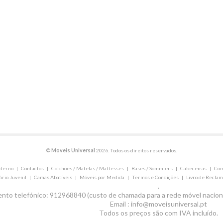
©
Moveis Universal
2026. Todos os direitos reservados.
oderno
|
Contactos
|
Colchões / Matelas / Mattesses
|
Bases / Sommiers
|
Cabeceiras
|
Com
ário Juvenil
|
Camas Abatíveis
|
Móveis por Medida
|
Termos e Condições
|
Livro de Recla
.
nto telefónico: 912968840 (custo de chamada para a rede móvel nacion
Email : info@moveisuniversal.pt
Todos os preços são com IVA incluído.