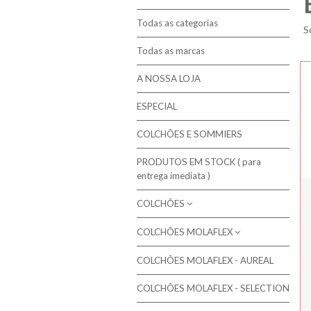
Todas as categorias
S
Todas as marcas
A NOSSA LOJA
ESPECIAL
COLCHÕES E SOMMIERS
PRODUTOS EM STOCK ( para
entrega imediata )
COLCHÕES
COLCHÕES MOLAFLEX
Molaflex - Mola Multielástic®
Campanha de 10% em colchões
Colchões de molas ensacadas
COLCHÕES MOLAFLEX - AUREAL
Colchões Molaflex
seleccionados
Colchões de Molas Bicónicas / Bonnel
COLCHÕES MOLAFLEX - SELECTION
Colchões Molaflex Fresh Cool
Colchões de Molas Contínuas