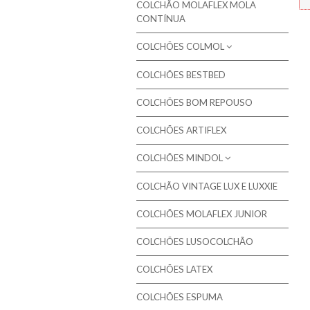
Colchões Molaflex Sensation
COLCHÃO MOLAFLEX MOLA
CONTÍNUA
Campanha de 20% em colchões
Colchões Molaflex Comfort
seleccionados
COLCHÕES COLMOL
Campanha de 15% em colchões
seleccionados
COLCHÕES BESTBED
Colchões Colmol
Molaflex - Edição especial saúde
COLCHÕES BOM REPOUSO
Almofadas Colmol
Molaflex - Mola Ensacada
COLCHÕES ARTIFLEX
Molaflex - Bodhi Collection
COLCHÕES MINDOL
Molaflex - Airvex®
COLCHÃO VINTAGE LUX E LUXXIE
Colchões Gama MAXISAC
Molaflex - Espuma
COLCHÕES MOLAFLEX JUNIOR
COLCHÕES GAMA NATURE
Pikolin - Colchões
Colchões Gama MASTER
COLCHÕES LUSOCOLCHÃO
Pikolin - Colchões Criança e Bebé
Colchões Gama ORTOPÉDICO
Colmed - Colchões Medicinais
COLCHÕES LATEX
Colchões Gama SOFT
Lusocolchão - Colchões
COLCHÕES ESPUMA