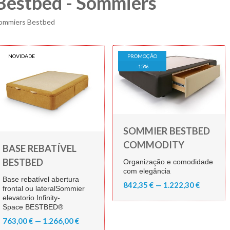
Bestbed - Sommiers
ommiers Bestbed
NOVIDADE
PROMOÇÃO
-
15
%
SOMMIER BESTBED
COMMODITY
BASE REBATÍVEL
BESTBED
Organização e comodidade
com elegância
Base rebatível abertura
842,35 € — 1.222,30 €
frontal ou lateralSommier
elevatorio Infinity-
Space BESTBED®
763,00 € — 1.266,00 €