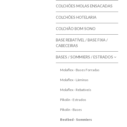
Colmol - Colchões
COLCHÕES MOLAS ENSACADAS
Bestbed - Colchões
COLCHÕES HOTELARIA
Bom Repouso - Colchões
COLCHÃO BOM SONO
Mindol - Colchões
BASE REBATÍVEL / BASE FIXA /
Artiflex - Colchões
CABECEIRAS
Colchões para Bebé
BASES / SOMMIERS / ESTRADOS
Colchões Low Cost
Molaflex - Bases Forradas
Colchões de Núcleo Visco
Molaflex - Lâminas
Molaflex - Rebatíveis
Pikolin - Estrados
Pikolin - Bases
Bestbed - Sommiers