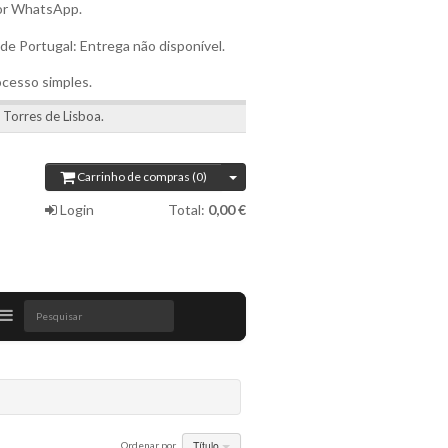
por WhatsApp.
 de Portugal: Entrega não disponível.
ocesso simples.
 Torres de Lisboa.
Carrinho de compras (0)
Login
Total:
0,00 €
Pesquisar
Título
Ordenar por