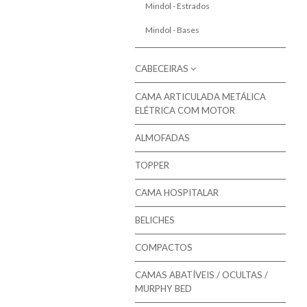
Mindol - Estrados
Mindol - Bases
CABECEIRAS
CAMA ARTICULADA METÁLICA
Molaflex - Cabeceiras para camas
ELÉTRICA COM MOTOR
Mindol - Cabeceiras para camas
ALMOFADAS
TOPPER
CAMA HOSPITALAR
BELICHES
COMPACTOS
CAMAS ABATÍVEIS / OCULTAS /
MURPHY BED