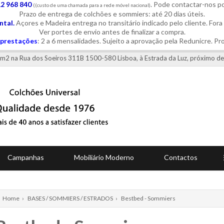
12 968 840
. Pode contactar-nos 
((custo de uma chamada para a rede móvel nacional)
Prazo de entrega de colchões e sommiers: até 20 dias úteis.
tal.
Açores e Madeira entrega no transitário indicado pelo cliente. Fora
Ver portes de envio antes de finalizar a compra.
prestações
: 2 a 6 mensalidades. Sujeito a aprovação pela Redunicre. Pr
0 m2 na Rua dos Soeiros 311B 1500-580 Lisboa, à Estrada da Luz, próximo de
Campanhas
Mobiliário Moderno
Contactos
Home
›
BASES / SOMMIERS / ESTRADOS
›
Bestbed - Sommiers