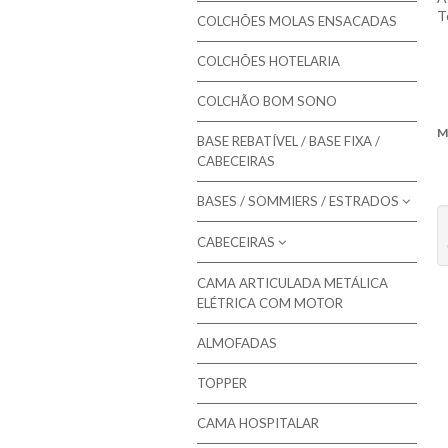
Colmol - Colchões
T
COLCHÕES MOLAS ENSACADAS
Bestbed - Colchões
COLCHÕES HOTELARIA
Bom Repouso - Colchões
COLCHÃO BOM SONO
Mindol - Colchões
M
BASE REBATÍVEL / BASE FIXA /
Artiflex - Colchões
CABECEIRAS
Ca
Colchões para Bebé
BASES / SOMMIERS / ESTRADOS
Colchões Low Cost
CABECEIRAS
Molaflex - Bases Forradas
Colchões de Núcleo Visco
Molaflex - Lâminas
CAMA ARTICULADA METÁLICA
Molaflex - Cabeceiras para camas
ELÉTRICA COM MOTOR
Molaflex - Rebatíveis
Mindol - Cabeceiras para camas
ALMOFADAS
Pikolin - Estrados
TOPPER
Pikolin - Bases
Bestbed - Sommiers
CAMA HOSPITALAR