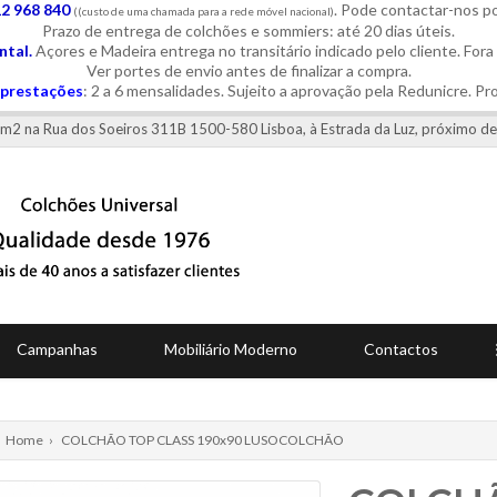
12 968 840
. Pode contactar-nos 
((custo de uma chamada para a rede móvel nacional)
Prazo de entrega de colchões e sommiers: até 20 dias úteis.
tal.
Açores e Madeira entrega no transitário indicado pelo cliente. Fora
Ver portes de envio antes de finalizar a compra.
prestações
: 2 a 6 mensalidades. Sujeito a aprovação pela Redunicre. Pr
0 m2 na Rua dos Soeiros 311B 1500-580 Lisboa, à Estrada da Luz, próximo de
Campanhas
Mobiliário Moderno
Contactos
Home
›
COLCHÃO TOP CLASS 190x90 LUSOCOLCHÃO