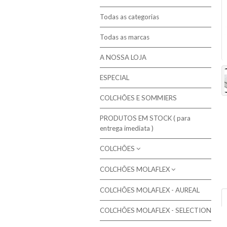
Todas as categorias
Todas as marcas
A NOSSA LOJA
ESPECIAL
COLCHÕES E SOMMIERS
PRODUTOS EM STOCK ( para
entrega imediata )
COLCHÕES
COLCHÕES MOLAFLEX
Molaflex - Mola Multielástic®
Campanha de 10% em colchões
Colchões de molas ensacadas
COLCHÕES MOLAFLEX - AUREAL
Colchões Molaflex
seleccionados
Colchões de Molas Bicónicas / Bonnel
COLCHÕES MOLAFLEX - SELECTION
Colchões Molaflex Fresh Cool
Colchões de Molas Contínuas