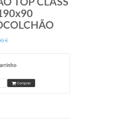
O TOP CLASS
190x90
OCOLCHÃO
00 €
arrinho
Comprar