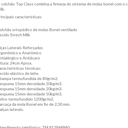
 colchão Top Class combina a firmeza do sistema de molas bonel com o c
ilk.
rincipais características:
olchão ortopédico de molas Bonel ventilado
ecido Strech Milk
lças Laterais Reforçadas
rgonômico e Anatômico
ntialérgico e Antiácaro
ltura: 24cm Aprox.
aracterísticas técnicas:
ecido elástico de leite.
 tampa termofundida de 80gr/m2.
 espuma 15mm densidade 20kg/m3.
 espuma 15mm densidade 20kg/m3.
 espuma 15mm densidade 50kg/m3.
eltro termofundido 1200gr/m2.
arcaça da mola Bonel em fio de 2,30 mm.
 alças laterais.
tendimento telefónico: TM 912968840.