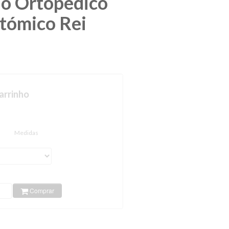
o Ortopédico
tómico Rei
arrinho
Medidas
Comprar