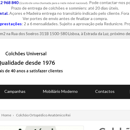
12 968 840
. Pode contactar-nos 
((custo de uma chamada para a rede móvel nacional)
Prazo de entrega de colchões e sommiers: até 20 dias úteis.
tal.
Açores e Madeira entrega no transitário indicado pelo cliente. Fora
Ver portes de envio antes de finalizar a compra.
prestações
: 2 a 6 mensalidades. Sujeito a aprovação pela Redunicre. Pr
0 m2 na Rua dos Soeiros 311B 1500-580 Lisboa, à Estrada da Luz, próximo de
Campanhas
Mobiliário Moderno
Contactos
Home
›
Colchão Ortopédico Anatómico Rei