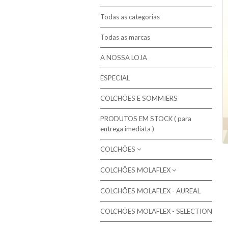
Todas as categorias
Todas as marcas
A NOSSA LOJA
ESPECIAL
COLCHÕES E SOMMIERS
PRODUTOS EM STOCK ( para
entrega imediata )
COLCHÕES
COLCHÕES MOLAFLEX
Molaflex - Mola Multielástic®
Campanha de 10% em colchões
Colchões de molas ensacadas
COLCHÕES MOLAFLEX - AUREAL
Colchões Molaflex
seleccionados
Colchões de Molas Bicónicas / Bonnel
COLCHÕES MOLAFLEX - SELECTION
Colchões Molaflex Fresh Cool
Colchões de Molas Contínuas