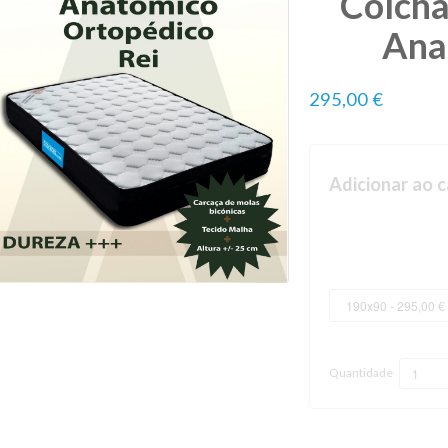
Colchã
Ana
295,00 €
Adicionar ao c
Quantidade