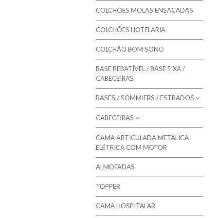
Colmol - Colchões
COLCHÕES MOLAS ENSACADAS
Bestbed - Colchões
COLCHÕES HOTELARIA
Bom Repouso - Colchões
COLCHÃO BOM SONO
Mindol - Colchões
BASE REBATÍVEL / BASE FIXA /
Artiflex - Colchões
CABECEIRAS
Colchões para Bebé
BASES / SOMMIERS / ESTRADOS
Colchões Low Cost
CABECEIRAS
Molaflex - Bases Forradas
Colchões de Núcleo Visco
Molaflex - Lâminas
CAMA ARTICULADA METÁLICA
Molaflex - Cabeceiras para camas
ELÉTRICA COM MOTOR
Molaflex - Rebatíveis
Mindol - Cabeceiras para camas
ALMOFADAS
Pikolin - Estrados
TOPPER
Pikolin - Bases
Bestbed - Sommiers
CAMA HOSPITALAR