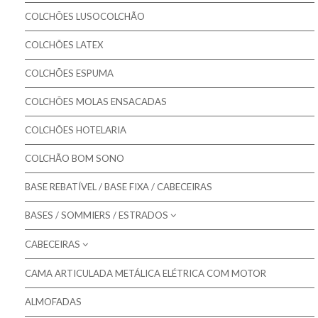
Pikolin - Colchões Criança e Bebé
Colchões Gama MASTER
COLCHÕES LUSOCOLCHÃO
Colmed - Colchões Medicinais
Colchões Gama ORTOPÉDICO
COLCHÕES LATEX
Lusocolchão - Colchões
Colchões Gama SOFT
COLCHÕES ESPUMA
Colmol - Colchões
COLCHÕES MOLAS ENSACADAS
Bestbed - Colchões
Bom Repouso - Colchões
COLCHÕES HOTELARIA
Mindol - Colchões
COLCHÃO BOM SONO
Artiflex - Colchões
BASE REBATÍVEL / BASE FIXA / CABECEIRAS
Colchões para Bebé
BASES / SOMMIERS / ESTRADOS
Colchões Low Cost
CABECEIRAS
Molaflex - Bases Forradas
Colchões de Núcleo Visco
Molaflex - Lâminas
CAMA ARTICULADA METÁLICA ELÉTRICA COM MOTOR
Molaflex - Cabeceiras para camas
Molaflex - Rebatíveis
ALMOFADAS
Mindol - Cabeceiras para camas