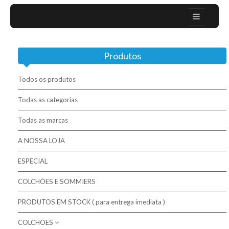
Home
Produtos
Sobre nós
Campanhas
Todos os produtos
Mobiliário Moderno
Todas as categorias
Todas as marcas
Contactos
A NOSSA LOJA
Colchões / Matelas / Mattesses
ESPECIAL
Bases / Sommiers
COLCHÕES E SOMMIERS
Cabeceiras
PRODUTOS EM STOCK ( para entrega imediata )
Complementos para descanso
COLCHÕES
Molaflex