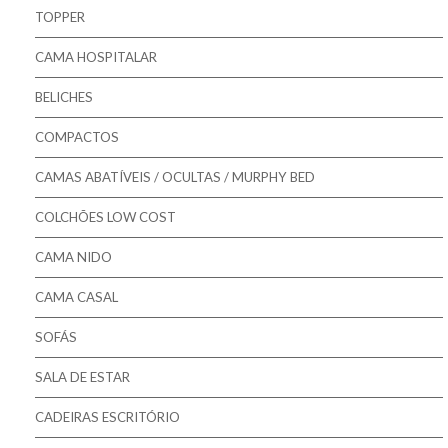
Pikolin - Estrados
TOPPER
Pikolin - Bases
CAMA HOSPITALAR
Bestbed - Sommiers
BELICHES
Mindol - Estrados
COMPACTOS
Mindol - Bases
CAMAS ABATÍVEIS / OCULTAS / MURPHY BED
COLCHÕES LOW COST
CAMA NIDO
CAMA CASAL
SOFÁS
SALA DE ESTAR
CADEIRAS ESCRITÓRIO