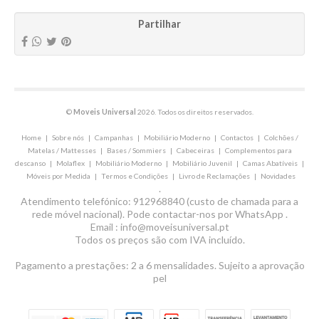
Partilhar
©
Moveis Universal
2026. Todos os direitos reservados.
Home
|
Sobre nós
|
Campanhas
|
Mobiliário Moderno
|
Contactos
|
Colchões /
Matelas / Mattesses
|
Bases / Sommiers
|
Cabeceiras
|
Complementos para
descanso
|
Molaflex
|
Mobiliário Moderno
|
Mobiliário Juvenil
|
Camas Abatíveis
|
Móveis por Medida
|
Termos e Condições
|
Livro de Reclamações
|
Novidades
.
Atendimento telefónico: 912968840 (custo de chamada para a
rede móvel nacional). Pode contactar-nos por WhatsApp .
Email : info@moveisuniversal.pt
Todos os preços são com IVA incluído.
Pagamento a prestações: 2 a 6 mensalidades. Sujeito a aprovação
pel