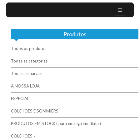
Home
Produtos
Sobre nós
Campanhas
Todos os produtos
Mobiliário Moderno
Todas as categorias
Todas as marcas
Contactos
A NOSSA LOJA
Colchões / Matelas / Mattesses
ESPECIAL
Bases / Sommiers
COLCHÕES E SOMMIERS
Cabeceiras
PRODUTOS EM STOCK ( para entrega imediata )
Complementos para descanso
COLCHÕES
Molaflex