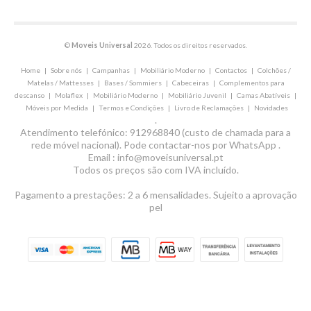
©
Moveis Universal
2026. Todos os direitos reservados.
Home
|
Sobre nós
|
Campanhas
|
Mobiliário Moderno
|
Contactos
|
Colchões /
Matelas / Mattesses
|
Bases / Sommiers
|
Cabeceiras
|
Complementos para
descanso
|
Molaflex
|
Mobiliário Moderno
|
Mobiliário Juvenil
|
Camas Abatíveis
|
Móveis por Medida
|
Termos e Condições
|
Livro de Reclamações
|
Novidades
.
Atendimento telefónico: 912968840 (custo de chamada para a
rede móvel nacional). Pode contactar-nos por WhatsApp .
Email : info@moveisuniversal.pt
Todos os preços são com IVA incluído.
Pagamento a prestações: 2 a 6 mensalidades. Sujeito a aprovação
pel