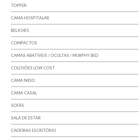
Pikolin - Estrados
TOPPER
Pikolin - Bases
CAMA HOSPITALAR
Bestbed - Sommiers
BELICHES
Mindol - Estrados
COMPACTOS
Mindol - Bases
CAMAS ABATÍVEIS / OCULTAS / MURPHY BED
COLCHÕES LOW COST
CAMA NIDO
CAMA CASAL
SOFÁS
SALA DE ESTAR
CADEIRAS ESCRITÓRIO