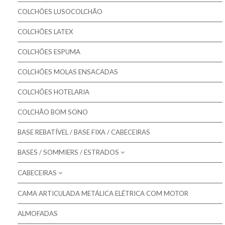
Pikolin - Colchões Criança e Bebé
Colchões Gama MASTER
COLCHÕES LUSOCOLCHÃO
Colmed - Colchões Medicinais
Colchões Gama ORTOPÉDICO
COLCHÕES LATEX
Lusocolchão - Colchões
Colchões Gama SOFT
COLCHÕES ESPUMA
Colmol - Colchões
COLCHÕES MOLAS ENSACADAS
Bestbed - Colchões
Bom Repouso - Colchões
COLCHÕES HOTELARIA
Mindol - Colchões
COLCHÃO BOM SONO
Artiflex - Colchões
BASE REBATÍVEL / BASE FIXA / CABECEIRAS
Colchões para Bebé
BASES / SOMMIERS / ESTRADOS
Colchões Low Cost
CABECEIRAS
Molaflex - Bases Forradas
Colchões de Núcleo Visco
Molaflex - Lâminas
CAMA ARTICULADA METÁLICA ELÉTRICA COM MOTOR
Molaflex - Cabeceiras para camas
Molaflex - Rebatíveis
ALMOFADAS
Mindol - Cabeceiras para camas