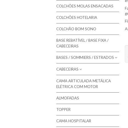
e
Colmol - Colchões
COLCHÕES MOLAS ENSACADAS
F
Bestbed - Colchões
g
COLCHÕES HOTELARIA
F
Bom Repouso - Colchões
A
COLCHÃO BOM SONO
Mindol - Colchões
BASE REBATÍVEL / BASE FIXA /
Artiflex - Colchões
CABECEIRAS
Colchões para Bebé
BASES / SOMMIERS / ESTRADOS
Colchões Low Cost
CABECEIRAS
Molaflex - Bases Forradas
Colchões de Núcleo Visco
Molaflex - Lâminas
CAMA ARTICULADA METÁLICA
Molaflex - Cabeceiras para camas
ELÉTRICA COM MOTOR
Molaflex - Rebatíveis
Mindol - Cabeceiras para camas
ALMOFADAS
Pikolin - Estrados
TOPPER
Pikolin - Bases
Bestbed - Sommiers
CAMA HOSPITALAR