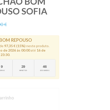
CHÃO BOM
USO SOFIA
00 €
 BOM REPOUSO
 de
97,35 € (15%)
neste produto.
ho de 2026 às 00:00
até
16 de
 23:30
.
9
29
44
HORAS
MINUTOS
SEGUNDOS
arrinho