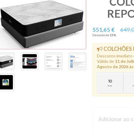
COL
REPO
551,65 €
649,
Desconto de
15
%
.
COLCHÕES
Desconto imediato
Válido de
11 de Jul
Agosto de 2026 às
10
DIAS
Adicionar ao c