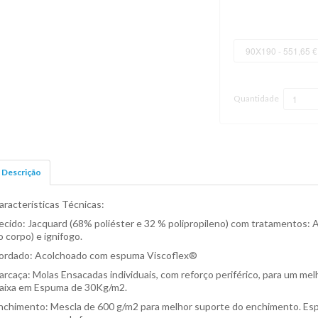
Quantidade
Descrição
aracterísticas Técnicas:
ecido: Jacquard (68% poliéster e 32 % polipropileno) com tratamentos: A
o corpo) e ignifogo.
ordado: Acolchoado com espuma Viscoflex®
arcaça: Molas Ensacadas individuais, com reforço periférico, para um me
aixa em Espuma de 30Kg/m2.
nchimento: Mescla de 600 g/m2 para melhor suporte do enchimento. Es