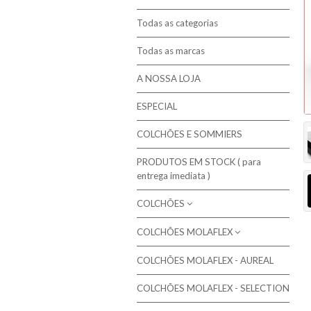
Todas as categorias
Todas as marcas
A NOSSA LOJA
ESPECIAL
COLCHÕES E SOMMIERS
PRODUTOS EM STOCK ( para
entrega imediata )
COLCHÕES
COLCHÕES MOLAFLEX
Molaflex - Mola Multielástic®
Campanha de 10% em colchões
Colchões de molas ensacadas
COLCHÕES MOLAFLEX - AUREAL
Colchões Molaflex
seleccionados
Colchões de Molas Bicónicas / Bonnel
COLCHÕES MOLAFLEX - SELECTION
Colchões Molaflex Fresh Cool
Colchões de Molas Contínuas