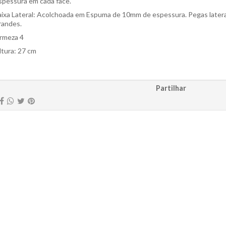
spessura em cada face.
aixa Lateral: Acolchoada em Espuma de 10mm de espessura. Pegas latera
randes.
irmeza 4
ltura: 27 cm
Partilhar