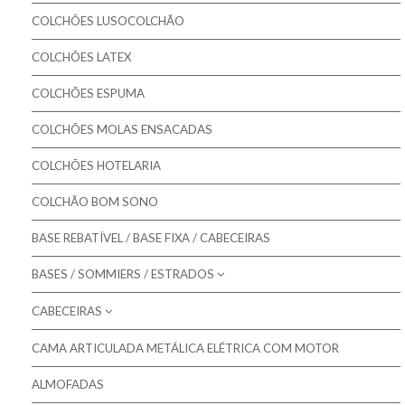
Pikolin - Colchões Criança e Bebé
Colchões Gama MASTER
COLCHÕES LUSOCOLCHÃO
Colmed - Colchões Medicinais
Colchões Gama ORTOPÉDICO
COLCHÕES LATEX
Lusocolchão - Colchões
Colchões Gama SOFT
COLCHÕES ESPUMA
Colmol - Colchões
COLCHÕES MOLAS ENSACADAS
Bestbed - Colchões
Bom Repouso - Colchões
COLCHÕES HOTELARIA
Mindol - Colchões
COLCHÃO BOM SONO
Artiflex - Colchões
BASE REBATÍVEL / BASE FIXA / CABECEIRAS
Colchões para Bebé
BASES / SOMMIERS / ESTRADOS
Colchões Low Cost
CABECEIRAS
Molaflex - Bases Forradas
Colchões de Núcleo Visco
Molaflex - Lâminas
CAMA ARTICULADA METÁLICA ELÉTRICA COM MOTOR
Molaflex - Cabeceiras para camas
Molaflex - Rebatíveis
ALMOFADAS
Mindol - Cabeceiras para camas