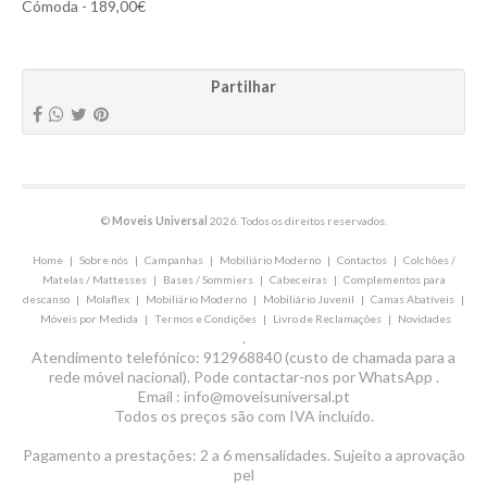
Cómoda - 189,00€
Partilhar
©
Moveis Universal
2026. Todos os direitos reservados.
Home
|
Sobre nós
|
Campanhas
|
Mobiliário Moderno
|
Contactos
|
Colchões /
Matelas / Mattesses
|
Bases / Sommiers
|
Cabeceiras
|
Complementos para
descanso
|
Molaflex
|
Mobiliário Moderno
|
Mobiliário Juvenil
|
Camas Abatíveis
|
Móveis por Medida
|
Termos e Condições
|
Livro de Reclamações
|
Novidades
.
Atendimento telefónico: 912968840 (custo de chamada para a
rede móvel nacional). Pode contactar-nos por WhatsApp .
Email : info@moveisuniversal.pt
Todos os preços são com IVA incluído.
Pagamento a prestações: 2 a 6 mensalidades. Sujeito a aprovação
pel