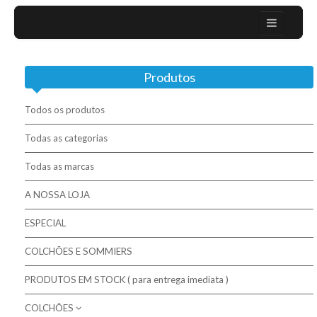
Home
Produtos
Sobre nós
Campanhas
Todos os produtos
Mobiliário Moderno
Todas as categorias
Todas as marcas
Contactos
A NOSSA LOJA
Colchões / Matelas / Mattesses
ESPECIAL
Bases / Sommiers
COLCHÕES E SOMMIERS
Cabeceiras
PRODUTOS EM STOCK ( para entrega imediata )
Complementos para descanso
COLCHÕES
Molaflex