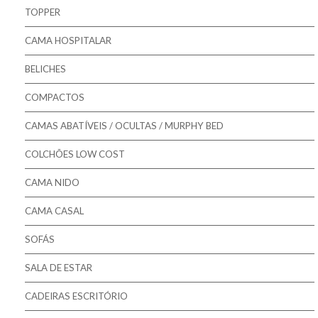
Pikolin - Estrados
TOPPER
Pikolin - Bases
CAMA HOSPITALAR
Bestbed - Sommiers
BELICHES
Mindol - Estrados
COMPACTOS
Mindol - Bases
CAMAS ABATÍVEIS / OCULTAS / MURPHY BED
COLCHÕES LOW COST
CAMA NIDO
CAMA CASAL
SOFÁS
SALA DE ESTAR
CADEIRAS ESCRITÓRIO