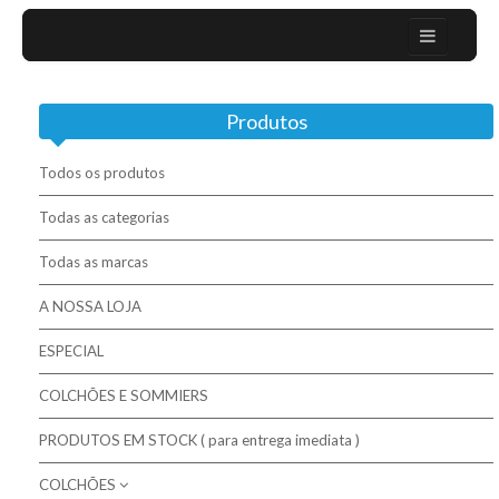
Home
Produtos
Sobre nós
Campanhas
Todos os produtos
Mobiliário Moderno
Todas as categorias
Todas as marcas
Contactos
A NOSSA LOJA
Colchões / Matelas / Mattesses
ESPECIAL
Bases / Sommiers
COLCHÕES E SOMMIERS
Cabeceiras
PRODUTOS EM STOCK ( para entrega imediata )
Complementos para descanso
COLCHÕES
Molaflex