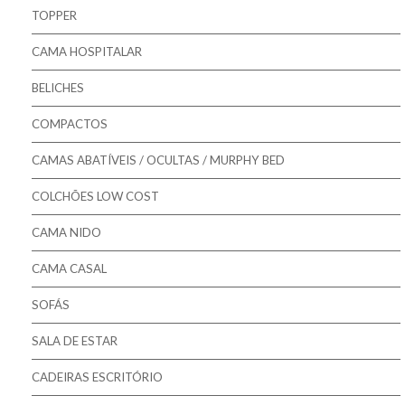
Pikolin - Estrados
TOPPER
Pikolin - Bases
CAMA HOSPITALAR
Bestbed - Sommiers
BELICHES
Mindol - Estrados
COMPACTOS
Mindol - Bases
CAMAS ABATÍVEIS / OCULTAS / MURPHY BED
COLCHÕES LOW COST
CAMA NIDO
CAMA CASAL
SOFÁS
SALA DE ESTAR
CADEIRAS ESCRITÓRIO