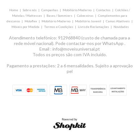
Home
|
Sobre nós
|
Campanhas
|
Mobiliário Moderno
|
Contactos
|
Colchões /
Matelas / Mattesses
|
Bases / Sommiers
|
Cabeceiras
|
Complementos para
descanso
|
Molaflex
|
Mobiliário Moderno
|
Mobiliário Juvenil
|
Camas Abatíveis
|
Móveis por Medida
|
Termos e Condições
|
Livro de Reclamações
|
Novidades
.
Atendimento telefónico: 912968840 (custo de chamada para a
rede móvel nacional). Pode contactar-nos por WhatsApp .
Email : info@moveisuniversal.pt
Todos os preços são com IVA incluído.
Pagamento a prestações: 2 a 6 mensalidades. Sujeito a aprovação
pel
Powered by