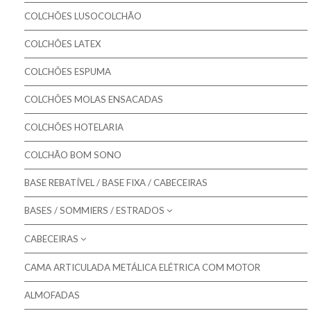
Pikolin - Colchões Criança e Bebé
Colchões Gama MASTER
COLCHÕES LUSOCOLCHÃO
Colmed - Colchões Medicinais
Colchões Gama ORTOPÉDICO
COLCHÕES LATEX
Lusocolchão - Colchões
Colchões Gama SOFT
COLCHÕES ESPUMA
Colmol - Colchões
COLCHÕES MOLAS ENSACADAS
Bestbed - Colchões
Bom Repouso - Colchões
COLCHÕES HOTELARIA
Mindol - Colchões
COLCHÃO BOM SONO
Artiflex - Colchões
BASE REBATÍVEL / BASE FIXA / CABECEIRAS
Colchões para Bebé
BASES / SOMMIERS / ESTRADOS
Colchões Low Cost
CABECEIRAS
Molaflex - Bases Forradas
Colchões de Núcleo Visco
Molaflex - Lâminas
CAMA ARTICULADA METÁLICA ELÉTRICA COM MOTOR
Molaflex - Cabeceiras para camas
Molaflex - Rebatíveis
ALMOFADAS
Mindol - Cabeceiras para camas