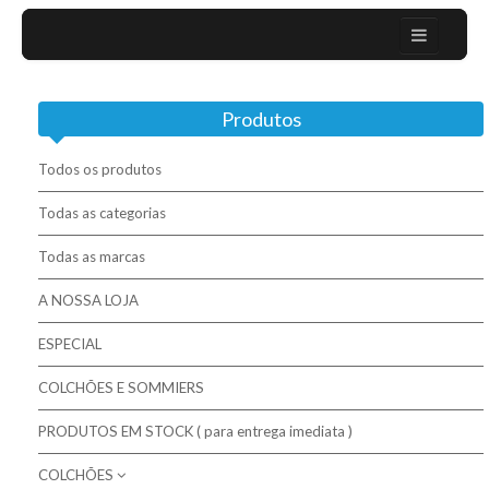
Home
Produtos
Sobre nós
Campanhas
Todos os produtos
Mobiliário Moderno
Todas as categorias
Todas as marcas
Contactos
A NOSSA LOJA
Colchões / Matelas / Mattesses
ESPECIAL
Bases / Sommiers
COLCHÕES E SOMMIERS
Cabeceiras
PRODUTOS EM STOCK ( para entrega imediata )
Complementos para descanso
COLCHÕES
Molaflex