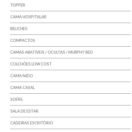
Pikolin - Estrados
TOPPER
Pikolin - Bases
CAMA HOSPITALAR
Bestbed - Sommiers
BELICHES
Mindol - Estrados
COMPACTOS
Mindol - Bases
CAMAS ABATÍVEIS / OCULTAS / MURPHY BED
COLCHÕES LOW COST
CAMA NIDO
CAMA CASAL
SOFÁS
SALA DE ESTAR
CADEIRAS ESCRITÓRIO