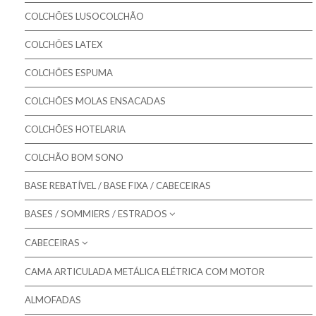
Pikolin - Colchões Criança e Bebé
Colchões Gama MASTER
COLCHÕES LUSOCOLCHÃO
Colmed - Colchões Medicinais
Colchões Gama ORTOPÉDICO
COLCHÕES LATEX
Lusocolchão - Colchões
Colchões Gama SOFT
COLCHÕES ESPUMA
Colmol - Colchões
COLCHÕES MOLAS ENSACADAS
Bestbed - Colchões
Bom Repouso - Colchões
COLCHÕES HOTELARIA
Mindol - Colchões
COLCHÃO BOM SONO
Artiflex - Colchões
BASE REBATÍVEL / BASE FIXA / CABECEIRAS
Colchões para Bebé
BASES / SOMMIERS / ESTRADOS
Colchões Low Cost
CABECEIRAS
Molaflex - Bases Forradas
Colchões de Núcleo Visco
Molaflex - Lâminas
CAMA ARTICULADA METÁLICA ELÉTRICA COM MOTOR
Molaflex - Cabeceiras para camas
Molaflex - Rebatíveis
ALMOFADAS
Mindol - Cabeceiras para camas