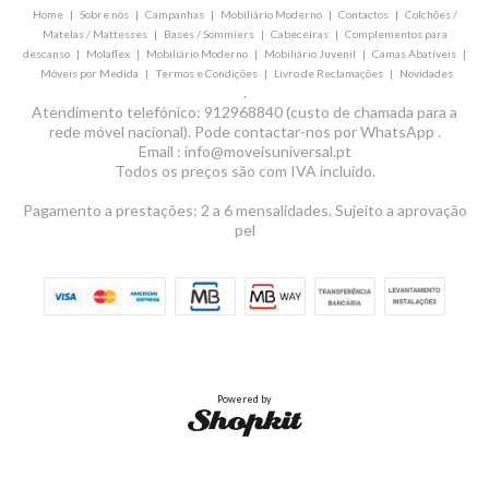
Home
|
Sobre nós
|
Campanhas
|
Mobiliário Moderno
|
Contactos
|
Colchões /
Matelas / Mattesses
|
Bases / Sommiers
|
Cabeceiras
|
Complementos para
descanso
|
Molaflex
|
Mobiliário Moderno
|
Mobiliário Juvenil
|
Camas Abatíveis
|
Móveis por Medida
|
Termos e Condições
|
Livro de Reclamações
|
Novidades
.
Atendimento telefónico: 912968840 (custo de chamada para a
rede móvel nacional). Pode contactar-nos por WhatsApp .
Email : info@moveisuniversal.pt
Todos os preços são com IVA incluído.
Pagamento a prestações: 2 a 6 mensalidades. Sujeito a aprovação
pel
Powered by