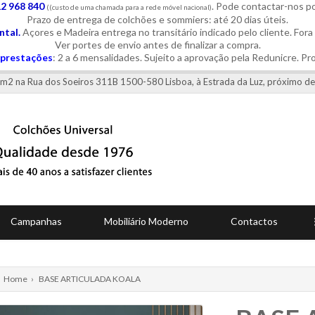
12 968 840
. Pode contactar-nos 
((custo de uma chamada para a rede móvel nacional)
Prazo de entrega de colchões e sommiers: até 20 dias úteis.
tal.
Açores e Madeira entrega no transitário indicado pelo cliente. Fora
Ver portes de envio antes de finalizar a compra.
prestações
: 2 a 6 mensalidades. Sujeito a aprovação pela Redunicre. Pr
0 m2 na Rua dos Soeiros 311B 1500-580 Lisboa, à Estrada da Luz, próximo de
Campanhas
Mobiliário Moderno
Contactos
Home
›
BASE ARTICULADA KOALA