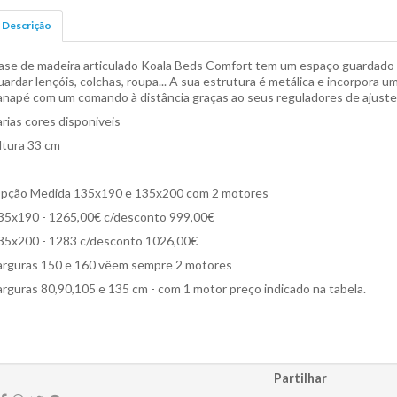
Descrição
ase de madeira articulado Koala Beds Comfort tem um espaço guardado 
uardar lençóis, colchas, roupa... A sua estrutura é metálica e incorpora u
anapé com um comando à distância graças ao seus reguladores de ajuste 
arias cores disponiveis
ltura 33 cm
pção Medida 135x190 e 135x200 com 2 motores
35x190 - 1265,00€ c/desconto 999,00€
35x200 - 1283 c/desconto 1026,00€
arguras 150 e 160 vêem sempre 2 motores
arguras 80,90,105 e 135 cm - com 1 motor preço indicado na tabela.
Partilhar