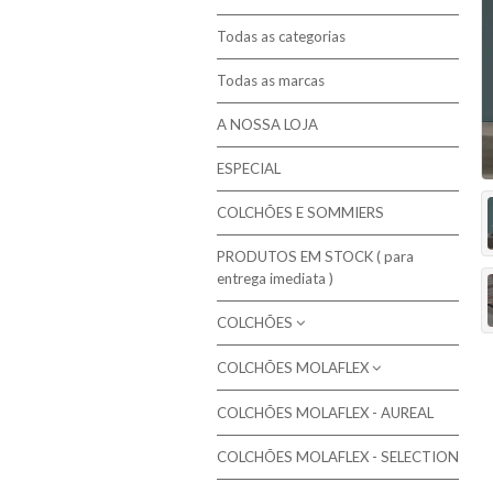
Todas as categorias
Todas as marcas
A NOSSA LOJA
ESPECIAL
COLCHÕES E SOMMIERS
PRODUTOS EM STOCK ( para
entrega imediata )
COLCHÕES
COLCHÕES MOLAFLEX
Molaflex - Mola Multielástic®
Campanha de 10% em colchões
Colchões de molas ensacadas
COLCHÕES MOLAFLEX - AUREAL
Colchões Molaflex
seleccionados
Colchões de Molas Bicónicas / Bonnel
COLCHÕES MOLAFLEX - SELECTION
Colchões Molaflex Fresh Cool
Colchões de Molas Contínuas