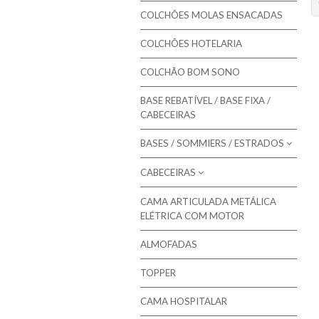
Colmol - Colchões
COLCHÕES MOLAS ENSACADAS
Bestbed - Colchões
COLCHÕES HOTELARIA
Bom Repouso - Colchões
COLCHÃO BOM SONO
Mindol - Colchões
BASE REBATÍVEL / BASE FIXA /
Artiflex - Colchões
CABECEIRAS
Colchões para Bebé
BASES / SOMMIERS / ESTRADOS
Colchões Low Cost
CABECEIRAS
Molaflex - Bases Forradas
Colchões de Núcleo Visco
Molaflex - Lâminas
CAMA ARTICULADA METÁLICA
Molaflex - Cabeceiras para camas
ELÉTRICA COM MOTOR
Molaflex - Rebatíveis
Mindol - Cabeceiras para camas
ALMOFADAS
Pikolin - Estrados
TOPPER
Pikolin - Bases
Bestbed - Sommiers
CAMA HOSPITALAR